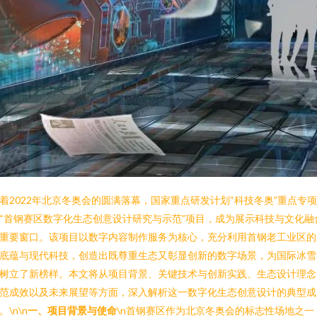
着2022年北京冬奥会的圆满落幕，国家重点研发计划“科技冬奥”重点专
“首钢赛区数字化生态创意设计研究与示范”项目，成为展示科技与文化融
重要窗口。该项目以数字内容制作服务为核心，充分利用首钢老工业区的
底蕴与现代科技，创造出既尊重生态又彰显创新的数字场景，为国际冰雪
树立了新榜样。本文将从项目背景、关键技术与创新实践、生态设计理念
范成效以及未来展望等方面，深入解析这一数字化生态创意设计的典型成
。\n\n
一、项目背景与使命
\n首钢赛区作为北京冬奥会的标志性场地之一