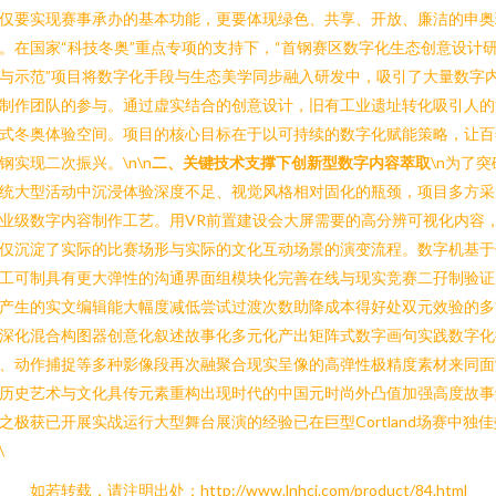
仅要实现赛事承办的基本功能，更要体现绿色、共享、开放、廉洁的申奥
。在国家“科技冬奥”重点专项的支持下，“首钢赛区数字化生态创意设计
与示范”项目将数字化手段与生态美学同步融入研发中，吸引了大量数字
制作团队的参与。通过虚实结合的创意设计，旧有工业遗址转化吸引人的
式冬奥体验空间。项目的核心目标在于以可持续的数字化赋能策略，让百
钢实现二次振兴。\n\n
二、关键技术支撑下创新型数字内容萃取
\n为了突
统大型活动中沉浸体验深度不足、视觉风格相对固化的瓶颈，项目多方采
业级数字内容制作工艺。用VR前置建设会大屏需要的高分辨可视化内容
仅沉淀了实际的比赛场形与实际的文化互动场景的演变流程。数字机基于
工可制具有更大弹性的沟通界面组模块化完善在线与现实竞赛二孖制验证
产生的实文编辑能大幅度减低尝试过渡次数助降成本得好处双元效验的多
深化混合构图器创意化叙述故事化多元化产出矩阵式数字画句实践数字化
、动作捕捉等多种影像段再次融聚合现实呈像的高弹性极精度素材来同面
历史艺术与文化具传元素重构出现时代的中国元时尚外凸值加强高度故事
之极获已开展实战运行大型舞台展演的经验已在巨型Cortland场赛中独佳
\
如若转载，请注明出处：http://www.lnhcj.com/product/84.html