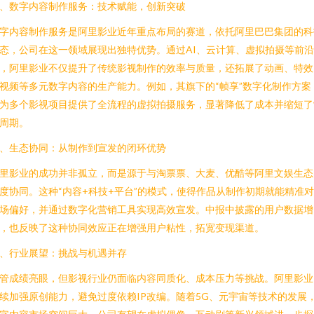
、数字内容制作服务：技术赋能，创新突破
字内容制作服务是阿里影业近年重点布局的赛道，依托阿里巴巴集团的科
态，公司在这一领域展现出独特优势。通过AI、云计算、虚拟拍摄等前
，阿里影业不仅提升了传统影视制作的效率与质量，还拓展了动画、特效
视频等多元数字内容的生产能力。例如，其旗下的“帧享”数字化制作方案
为多个影视项目提供了全流程的虚拟拍摄服务，显著降低了成本并缩短了
周期。
、生态协同：从制作到宣发的闭环优势
里影业的成功并非孤立，而是源于与淘票票、大麦、优酷等阿里文娱生态
度协同。这种“内容+科技+平台”的模式，使得作品从制作初期就能精准
场偏好，并通过数字化营销工具实现高效宣发。中报中披露的用户数据增
，也反映了这种协同效应正在增强用户粘性，拓宽变现渠道。
、行业展望：挑战与机遇并存
管成绩亮眼，但影视行业仍面临内容同质化、成本压力等挑战。阿里影业
续加强原创能力，避免过度依赖IP改编。随着5G、元宇宙等技术的发展