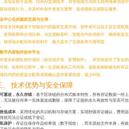
，实现全程可追溯。结合AI监测技术，存安链能主动在互联网海量信息
疑似侵权行为，并及时向创作者发出预警，提供侵权证据固证服务。
去中心化的版权交易与分润
：
安链支持构建基于智能合约的版权交易市场。创作者可以自主设定授权规
、使用权限和分润比例。当交易触发时，智能合约自动执行，确保收益实
、精准地分配给所有权利方，极大提升了交易效率与透明度。
数字内容制作协作平台
：
对复杂的团队协作项目（如游戏开发、影视制作），存安链提供了安全的
环境。在制作过程中，每一位贡献者的工作内容、贡献度都能被实时存证
项目内部的权益分配和成果确认提供客观依据，减少纠纷。
三、 技术优势与安全保障
可篡改，永久存续
：基于区块链的分布式账本特性，所有存证数据一经上
，无法被任何单一实体篡改或删除，保障了证据的永久有效性与至高可信
。
效低成本
：采用优化的共识机制与存储方案，实现秒级存证确认，费用远
传统司法公证或线下登记。
私保护
：存证仅保存作品哈希值（数字指纹），而非原始文件本身，有效
了作品内容的隐私与安全。