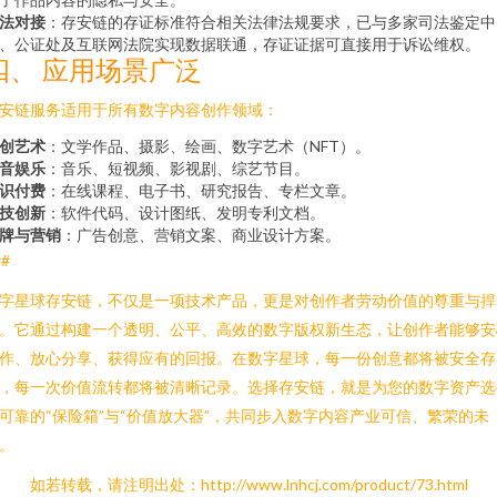
法对接
：存安链的存证标准符合相关法律法规要求，已与多家司法鉴定中
、公证处及互联网法院实现数据联通，存证证据可直接用于诉讼维权。
四、 应用场景广泛
安链服务适用于所有数字内容创作领域：
创艺术
：文学作品、摄影、绘画、数字艺术（NFT）。
音娱乐
：音乐、短视频、影视剧、综艺节目。
识付费
：在线课程、电子书、研究报告、专栏文章。
技创新
：软件代码、设计图纸、发明专利文档。
牌与营销
：广告创意、营销文案、商业设计方案。
##
字星球存安链，不仅是一项技术产品，更是对创作者劳动价值的尊重与捍
。它通过构建一个透明、公平、高效的数字版权新生态，让创作者能够安
作、放心分享、获得应有的回报。在数字星球，每一份创意都将被安全存
，每一次价值流转都将被清晰记录。选择存安链，就是为您的数字资产选
可靠的“保险箱”与“价值放大器”，共同步入数字内容产业可信、繁荣的未
。
如若转载，请注明出处：http://www.lnhcj.com/product/73.html