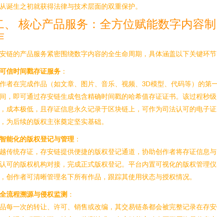
从诞生之初就获得法律与技术层面的双重保护。
二、 核心产品服务：全方位赋能数字内容制
作
安链的产品服务紧密围绕数字内容的全生命周期，具体涵盖以下关键环节
可信时间戳存证服务
：
作者在完成作品（如文章、图片、音乐、视频、3D模型、代码等）的第
间，即可通过存安链生成包含精确时间戳的哈希值存证证书。该过程秒级
，成本极低，且存证信息永久记录于区块链上，可作为司法认可的电子证
，为后续的版权主张奠定坚实基础。
智能化的版权登记与管理
：
越传统存证，存安链提供便捷的版权登记通道，协助创作者将存证信息与
认可的版权机构对接，完成正式版权登记。平台内置可视化的版权管理仪
，创作者可清晰管理名下所有作品，跟踪其使用状态与授权情况。
全流程溯源与侵权监测
：
品每一次的转让、许可、销售或改编，其交易链条都会被完整记录在存安