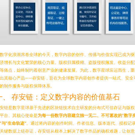
数字化浪潮席卷全球的今天，数字内容的创作、传播与价值实现已成为驱
济增长与文化繁荣的核心力量。版权归属模糊、盗版侵权频发、收益分配
等痛点，始终制约着创意产业的健康发展。为此，数字星球应运而生，重
出其核心产品——存安链，旨在为全球数字内容创作者提供一站式、安全
的制作服务与版权保障体系。
一、 存安链：定义数字内容的价值基石
安链是数字星球基于先进的区块链技术自主研发的分布式可信存证与版权
平台。其核心使命是
为每一份数字内容建立独一无二、不可篡改的“数字
”与“生命轨迹”
。通过将内容的创作时间、作者信息、版本迭代、授权记
关键数据上链存证，存安链从根本上解决了数字作品的确权难题，让创意