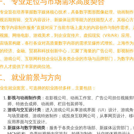
一、 专业定位与市场需求高度契合
专业旨在培养掌握数字媒体核心技术，具备数字图形图像处理、动画制作
视后期剪辑、交互内容设计、新媒体运营等能力的技能型人才。其核心方
“数字内容制作服务”直接对应了当前市场上庞大的内容创作与制作需求。
视频、网络电影、游戏美术，到企业宣传片、虚拟现实（VR/AR）应用、
宙场景构建，各行各业对高质量数字内容的需求呈爆炸式增长。上海作为
的经济、金融、贸易和科技创新中心，汇聚了海量的广告公司、影视制作
、游戏公司、互联网科技企业以及各类企业的市场与品牌部门，为数字内
作人才提供了丰富的岗位池。
二、 就业前景与方向
业生就业面宽，可选择的职业路径多样，主要包括：
影视与动画制作类
：在影视公司、动画工作室、广告公司担任视频剪
师、特效合成师、动画师、栏目包装师等。
游戏与交互设计类
：进入游戏公司从事游戏界面（UI）设计、游戏角
与场景建模、游戏特效制作；或投身互联网公司，从事网页设计、移
应用界面与交互设计。
新媒体与数字营销类
：服务于各类企业的市场部、新媒体运营部门，
MCN机构，负责短视频内容策划、拍摄与制作、社交媒体视觉设计