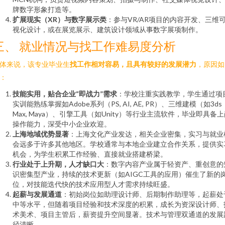
牌数字形象打造等。
扩展现实（XR）与数字展示类
：参与VR/AR项目的内容开发、三维
视化设计，或在展览展示、建筑设计领域从事数字展项制作。
三、 就业情况与找工作难易度分析
体来说，该专业毕业生
找工作相对容易，且具有较好的发展潜力
，原因如
：
技能实用，贴合企业“即战力”需求
：学校注重实践教学，学生通过项
实训能熟练掌握如Adobe系列（PS, AI, AE, PR）、三维建模（如3ds
Max, Maya）、引擎工具（如Unity）等行业主流软件，毕业即具备
操作能力，深受中小企业欢迎。
上海地域优势显著
：上海文化产业发达，相关企业密集，实习与就业
会远多于许多其他地区。学校通常与本地企业建立合作关系，提供实
机会，为学生积累工作经验、直接就业搭建桥梁。
行业处于上升期，人才缺口大
：数字内容产业属于轻资产、重创意的
识密集型产业，持续的技术更新（如AIGC工具的应用）催生了新的
位，对技能迭代快的技术应用型人才需求持续旺盛。
起薪与发展通道
：初始岗位如助理设计师、后期制作助理等，起薪处
中等水平，但随着项目经验和技术深度的积累，成长为资深设计师、
术美术、项目主管后，薪资提升空间显著。技术与管理双通道的发展
径清晰。